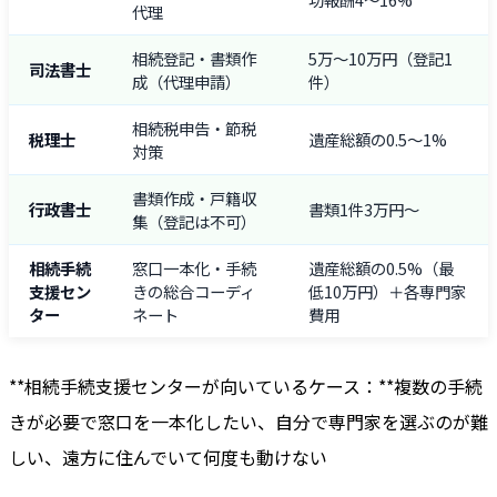
代理
相続登記・書類作
5万〜10万円（登記1
司法書士
成（代理申請）
件）
相続税申告・節税
税理士
遺産総額の0.5〜1%
対策
書類作成・戸籍収
行政書士
書類1件3万円〜
集（登記は不可）
相続手続
窓口一本化・手続
遺産総額の0.5%（最
支援セン
きの総合コーディ
低10万円）＋各専門家
ター
ネート
費用
**相続手続支援センターが向いているケース：**複数の手続
きが必要で窓口を一本化したい、自分で専門家を選ぶのが難
しい、遠方に住んでいて何度も動けない