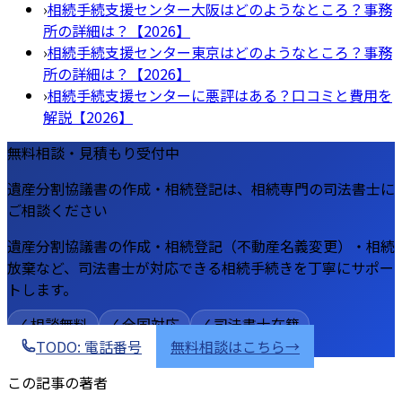
›
相続手続支援センター大阪はどのようなところ？事務
所の詳細は？【2026】
›
相続手続支援センター東京はどのようなところ？事務
所の詳細は？【2026】
›
相続手続支援センターに悪評はある？口コミと費用を
解説【2026】
無料相談・見積もり受付中
遺産分割協議書の作成・相続登記は、相続専門の司法書士に
ご相談ください
遺産分割協議書の作成・相続登記（不動産名義変更）・相続
放棄など、司法書士が対応できる相続手続きを丁寧にサポー
トします。
✓ 相談無料
✓ 全国対応
✓ 司法書士在籍
TODO: 電話番号
無料相談はこちら
→
この記事の著者