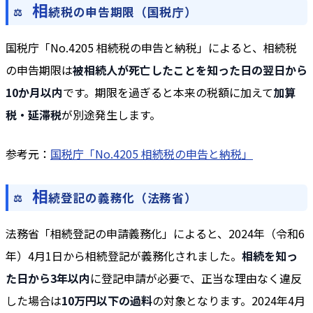
相
続税の申告期限（国税庁）
国税庁「No.4205 相続税の申告と納税」によると、相続税
の申告期限は
被相続人が死亡したことを知った日の翌日から
10か月以内
です。期限を過ぎると本来の税額に加えて
加算
税・延滞税
が別途発生します。
参考元：
国税庁「No.4205 相続税の申告と納税」
相
続登記の義務化（法務省）
法務省「相続登記の申請義務化」によると、2024年（令和6
年）4月1日から相続登記が義務化されました。
相続を知っ
た日から3年以内
に登記申請が必要で、正当な理由なく違反
した場合は
10万円以下の過料
の対象となります。2024年4月