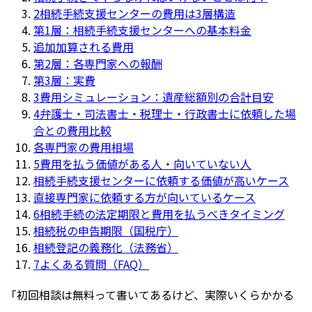
2
相続手続支援センターの費用は3層構造
第1層：相続手続支援センターへの基本料金
追加加算される費用
第2層：各専門家への報酬
第3層：実費
3
費用シミュレーション：遺産総額別の合計目安
4
弁護士・司法書士・税理士・行政書士に依頼した場
合との費用比較
各専門家の費用相場
5
費用を払う価値がある人・向いていない人
相続手続支援センターに依頼する価値が高いケース
直接専門家に依頼する方が向いているケース
6
相続手続の法定期限と費用を払うべきタイミング
相続税の申告期限（国税庁）
相続登記の義務化（法務省）
7
よくある質問（FAQ）
「初回相談は無料って書いてあるけど、実際いくらかかる