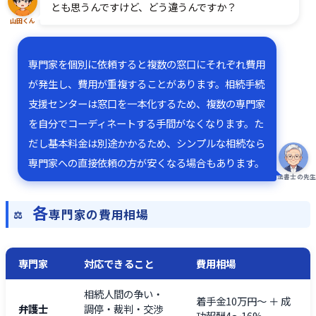
とも思うんですけど、どう違うんですか？
山田くん
専門家を個別に依頼すると複数の窓口にそれぞれ費用
が発生し、費用が重複することがあります。相続手続
支援センターは窓口を一本化するため、複数の専門家
を自分でコーディネートする手間がなくなります。た
だし基本料金は別途かかるため、シンプルな相続なら
専門家への直接依頼の方が安くなる場合もあります。
司法書士の先
各
専門家の費用相場
専門家
対応できること
費用相場
相続人間の争い・
着手金10万円〜 ＋ 成
弁護士
調停・裁判・交渉
功報酬4〜16%