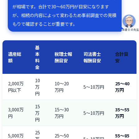
が相場です。合計で30〜60万円が目安になります
が、相続の内容によって変わるため事前調査での見積
もりで確認することが重要です。
司法書士の先
基
遺産総
本
税理士報
司法書士
合計目
額
料
酬目安
報酬目安
安
金
10
2,000万
10〜20
25〜40
万
5〜10万円
円以下
万円
万円
円
15
3,000万
15〜30
35〜55
万
5〜10万円
円
万円
万円
円
25
5,000万
25〜50
55〜85
万
5〜10万円