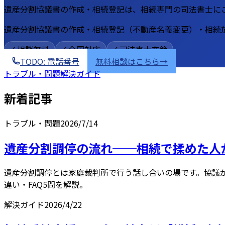
遺産分割協議書の作成・相続登記は、相続専門の司法書士に
遺産分割協議書の作成・相続登記（不動産名義変更）・相続
✓ 相談無料
✓ 全国対応
✓ 司法書士在籍
TODO: 電話番号
無料相談はこちら
→
トラブル・問題
解決ガイド
新着記事
トラブル・問題
2026/7/14
遺産分割調停の流れ──相続で揉めた人が
遺産分割調停とは家庭裁判所で行う話し合いの場です。協議が
違い・FAQ5問を解説。
解決ガイド
2026/4/22