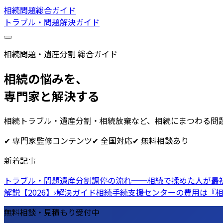
相続問題総合ガイド
トラブル・問題
解決ガイド
相続問題・遺産分割 総合ガイド
相続の悩みを、
専門家と解決する
相続トラブル・遺産分割・相続放棄など、相続にまつわる問
✔ 専門家監修コンテンツ
✔ 全国対応
✔ 無料相談あり
新着記事
トラブル・問題
遺産分割調停の流れ──相続で揉めた人が最初
解説【2026】
›
解決ガイド
相続手続支援センターの費用は『相
無料相談・見積もり受付中